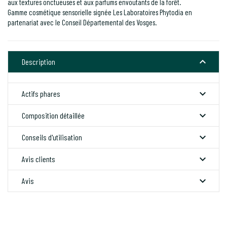
aux textures onctueuses et aux parfums envoutants de la forêt.
Gamme cosmétique sensorielle signée Les Laboratoires Phytodia en
partenariat avec le Conseil Départemental des Vosges.

Description

Actifs phares

Composition détaillée

Conseils d'utilisation

Avis clients

Avis