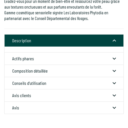
Évadez-vous pour un moment de bien-être et ressourcez votre peau grâce
aux textures onctueuses et aux parfums envoutants de la forêt.
Gamme cosmétique sensorielle signée Les Laboratoires Phytodia en
partenariat avec le Conseil Départemental des Vosges.

Description

Actifs phares

Composition détaillée

Conseils d'utilisation

Avis clients

Avis