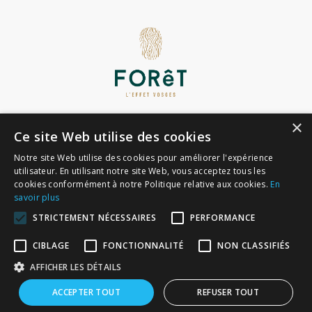
×
Ce site Web utilise des cookies
Mentions légales
Notre site Web utilise des cookies pour améliorer l'expérience
Contact
utilisateur. En utilisant notre site Web, vous acceptez tous les
cookies conformément à notre Politique relative aux cookies.
En
Conditions générales de vente
savoir plus
Politique de confidentialité
STRICTEMENT NÉCESSAIRES
PERFORMANCE
CIBLAGE
FONCTIONNALITÉ
NON CLASSIFIÉS

Les trésors de la forêt
AFFICHER LES DÉTAILS
Contactez-nous !
9.6
/10
ACCEPTER TOUT
REFUSER TOUT
97 avis