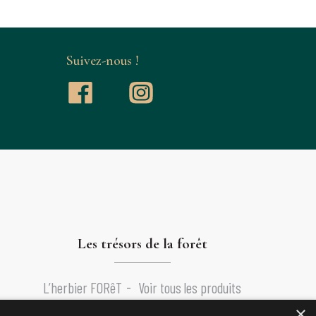
Suivez-nous !
Les trésors de la forêt
L’herbier FORêT
Voir tous les produits
×